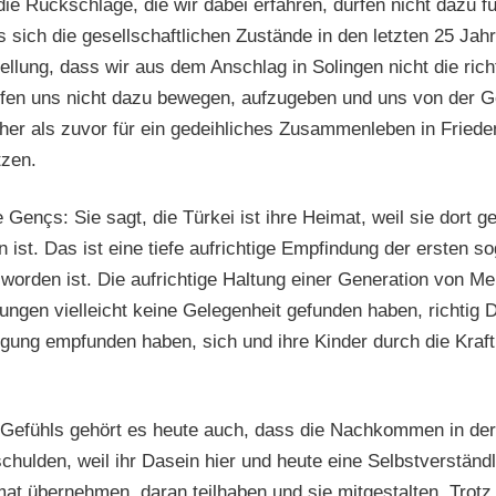
ie Rückschläge, die wir dabei erfahren, dürfen nicht dazu fü
s sich die gesellschaftlichen Zustände in den letzten 25 Jah
ellung, dass wir aus dem Anschlag in Solingen nicht die rich
rfen uns nicht dazu bewegen, aufzugeben und uns von der G
icher als zuvor für ein gedeihliches Zusammenleben in Friede
tzen.
Gençs: Sie sagt, die Türkei ist ihre Heimat, weil sie dort g
n ist. Das ist eine tiefe aufrichtige Empfindung der ersten 
n worden ist. Die aufrichtige Haltung einer Generation von 
ungen vielleicht keine Gelegenheit gefunden haben, richtig
gung empfunden haben, sich und ihre Kinder durch die Kraft
 Gefühls gehört es heute auch, dass die Nachkommen in der 
hulden, weil ihr Dasein hier und heute eine Selbstverständl
at übernehmen, daran teilhaben und sie mitgestalten. Trotz 