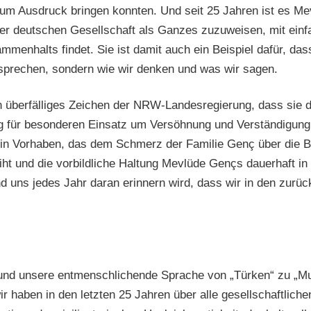
zum Ausdruck bringen konnten. Und seit 25 Jahren ist es Me
der deutschen Gesellschaft als Ganzes zuzuweisen, mit einf
enhalts findet. Sie ist damit auch ein Beispiel dafür, dass 
sprechen, sondern wie wir denken und was wir sagen.
 ein überfälliges Zeichen der NRW-Landesregierung, dass sie
ig für besonderen Einsatz um Versöhnung und Verständigung
r ein Vorhaben, das dem Schmerz der Familie Genç über die B
eiht und die vorbildliche Haltung Mevlüde Gençs dauerhaft 
 und uns jedes Jahr daran erinnern wird, dass wir in den zurü
 und unsere entmenschlichende Sprache von „Türken“ zu „Mu
ir haben in den letzten 25 Jahren über alle gesellschaftlic