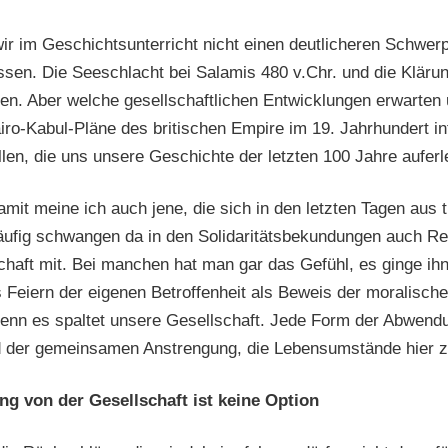
r im Geschichtsunterricht nicht einen deutlicheren Schwer
sen. Die Seeschlacht bei Salamis 480 v.Chr. und die Klär
n. Aber welche gesellschaftlichen Entwicklungen erwarte
ro-Kabul-Pläne des britischen Empire im 19. Jahrhundert inf
len, die uns unsere Geschichte der letzten 100 Jahre auferl
mit meine ich auch jene, die sich in den letzten Tagen au
häufig schwangen da in den Solidaritätsbekundungen auch R
haft mit. Bei manchen hat man gar das Gefühl, es ginge ih
 Feiern der eigenen Betroffenheit als Beweis der moralisch
Denn es spaltet unsere Gesellschaft. Jede Form der Abwendu
der gemeinsamen Anstrengung, die Lebensumstände hier z
g von der Gesellschaft ist keine Option