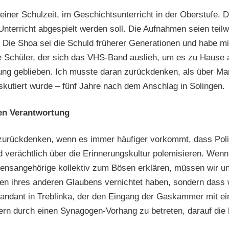
einer Schulzeit, im Geschichtsunterricht in der Oberstufe. Di
nterricht abgespielt werden soll. Die Aufnahmen seien teil
 Die Shoa sei die Schuld früherer Generationen und habe mi
ge Schüler, der sich das VHS-Band auslieh, um es zu Hause 
rung geblieben. Ich musste daran zurückdenken, als über Mar
iskutiert wurde – fünf Jahre nach dem Anschlag in Solingen.
hen Verantwortung
zurückdenken, wenn es immer häufiger vorkommt, dass Poli
verächtlich über die Erinnerungskultur polemisieren. Wenn
bensangehörige kollektiv zum Bösen erklären, müssen wir u
en ihres anderen Glaubens vernichtet haben, sondern dass w
ndant in Treblinka, der den Eingang der Gaskammer mit ei
durch einen Synagogen-Vorhang zu betreten, darauf die heb