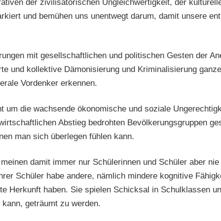
ativen der zivilisatorischen Ungleichwertigkeit, der kulturel
markiert und bemühen uns unentwegt darum, damit unsere e
ungen mit gesellschaftlichen und politischen Gesten der A
ierte und kollektive Dämonisierung und Kriminalisierung gan
berale Vordenker erkennen.
nicht um die wachsende ökonomische und soziale Ungerechtigk
wirtschaftlichen Abstieg bedrohten Bevölkerungsgruppen ge
nen man sich überlegen fühlen kann.
meinen damit immer nur Schülerinnen und Schüler aber nie L
ihrer Schüler habe andere, nämlich mindere kognitive Fähigk
e Herkunft haben. Sie spielen Schicksal in Schulklassen u
n kann, geträumt zu werden.