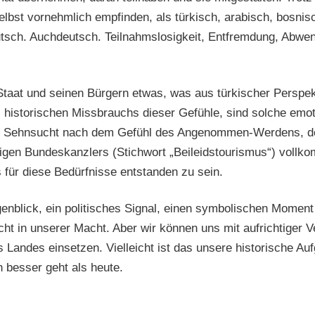
elbst vornehmlich empfinden, als türkisch, arabisch, bosnis
utsch. Auchdeutsch. Teilnahmslosigkeit, Entfremdung, Abwend
Staat und seinen Bürgern etwas, was aus türkischer Perspekt
 historischen Missbrauchs dieser Gefühle, sind solche emot
he Sehnsucht nach dem Gefühl des Angenommen-Werdens, d
igen Bundeskanzlers (Stichwort „Beileidstourismus“) vollk
 für diese Bedürfnisse entstanden zu sein.
enblick, ein politisches Signal, einen symbolischen Momen
cht in unserer Macht. Aber wir können uns mit aufrichtiger 
s Landes einsetzen. Vielleicht ist das unsere historische Au
 besser geht als heute.