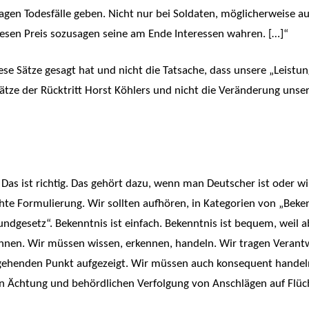
gen Todesfälle geben. Nicht nur bei Soldaten, möglicherweise auc
sen Preis sozusagen seine am Ende Interessen wahren. […]“
se Sätze gesagt hat und nicht die Tatsache, dass unsere „Leistun
ze der Rücktritt Horst Köhlers und nicht die Veränderung unser
 Das ist richtig. Das gehört dazu, wenn man Deutscher ist oder wi
chte Formulierung. Wir sollten aufhören, in Kategorien von „Beke
ndgesetz“. Bekenntnis ist einfach. Bekenntnis ist bequem, weil a
ennen. Wir müssen wissen, erkennen, handeln. Wir tragen Verant
sgehenden Punkt aufgezeigt. Wir müssen auch konsequent handeln
en Ächtung und behördlichen Verfolgung von Anschlägen auf Flü