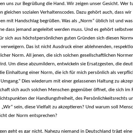
en uns zur Begrüßung die Hand. Wir zeigen unser Gesicht. Wer tu
en gleichen sozialen Verhaltenscodes. Dazu gehört auch, dass wir
 mit Handschlag begrüßen. Was als „Norm“ üblich ist und was ni
hne dass jemand angeleitet werden muss. Und es gehört selbstvers
ür sich aus höchstpersönlichen guten Gründen sich diesen Norm
rweigern. Das ist nicht Ausdruck einer ablehnenden, respektlos
icher Norm. All jenen, die sich solchen gesellschaftlichen Normen
rd. Um diese abzumildern, entwickeln sie Ersatzgesten, die deut
 Einhaltung einer Norm, die ich für mich persönlich als verpflic
gang.“ Dies wiederum mit einer gelassenen Haltung zu akzepti
schaft sich auch solchen Menschen gegenüber öffnet, die sich im
sichtspunkten der Handlungsfreiheit, des Persönlichkeitsrechts
n „Wir“ sein, diese Vielfalt zu akzeptieren? Und warum soll Men
 nicht der Norm entsprechen?
n geht es gar nicht. Nahezu niemand in Deutschland trägt eine Bu