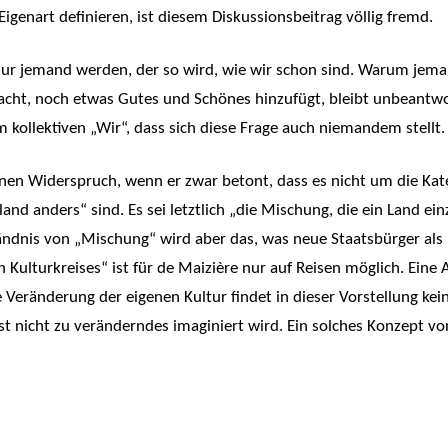
 Eigenart definieren, ist diesem Diskussionsbeitrag völlig fremd.
ur jemand werden, der so wird, wie wir schon sind. Warum jema
ht, noch etwas Gutes und Schönes hinzufügt, bleibt unbeantwor
 kollektiven „Wir“, dass sich diese Frage auch niemandem stellt.
einen Widerspruch, wenn er zwar betont, dass es nicht um die Kat
 anders“ sind. Es sei letztlich „die Mischung, die ein Land einzi
ändnis von „Mischung“ wird aber das, was neue Staatsbürger als k
 Kulturkreises“ ist für de Maizière nur auf Reisen möglich. Ei
 Veränderung der eigenen Kultur findet in dieser Vorstellung keine
t nicht zu veränderndes imaginiert wird. Ein solches Konzept von