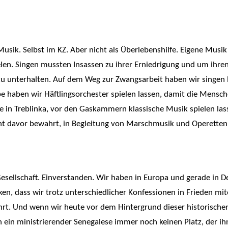
 Musik. Selbst im KZ. Aber nicht als Überlebenshilfe. Eigene Musik
elen. Singen mussten Insassen zu ihrer Erniedrigung und um ihre
u unterhalten. Auf dem Weg zur Zwangsarbeit haben wir singen l
 haben wir Häftlingsorchester spielen lassen, damit die Mensche
in Treblinka, vor den Gaskammern klassische Musik spielen lass
cht davor bewahrt, in Begleitung von Marschmusik und Operetten i
er Gesellschaft. Einverstanden. Wir haben in Europa und gerade in
n, dass wir trotz unterschiedlicher Konfessionen in Frieden mi
hrt. Und wenn wir heute vor dem Hintergrund dieser historische
rin ein ministrierender Senegalese immer noch keinen Platz, der ih