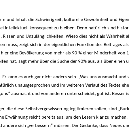
orm und Inhalt die Schwierigkeit, kulturelle Gewohnheit und Eigen
i intellektuell konsequent zu bleiben. Denn natürlich sind hist
 Rissen und Unzulänglichkeiten. Wieso dies nicht als Wahrheit a
den muss, zeigt sich in der eigentlichen Funktion des Beitrages 
hier eine Bevölkerung von mehr als 90 % einer Minderheit von 1
 gelten hat, sagt mehr über die Suche der 90% aus, als über einen
rig. Er kann es auch gar nicht anders sein. „Was uns ausmacht und
türlich unausgesprochen und im weiteren Verlauf des Textes ehe
„uns“ ausmacht und von anderen unterscheidet, gut ist. Besser is
ger, die diese Selbstvergewisserung legitimieren sollen, sind „B
sche Erwähnung reicht bereits aus, um den Lesern klar zu machen
d andere sich „verbessern“ müssen. Der Gedanke, dass Neues und 