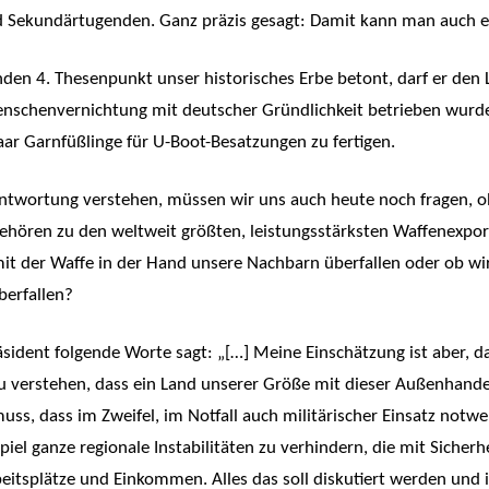
nd Sekundärtugenden. Ganz präzis gesagt: Damit kann man auch ei
den 4. Thesenpunkt unser historisches Erbe betont, darf er den 
enschenvernichtung mit deutscher Gründlichkeit betrieben wurde
ar Garnfüßlinge für U-Boot-Besatzungen zu fertigen.
antwortung verstehen, müssen wir uns auch heute noch fragen, ob
gehören zu den weltweit größten, leistungsstärksten Waffenexpo
 mit der Waffe in der Hand unsere Nachbarn überfallen oder ob 
berfallen?
sident folgende Worte sagt: „[…] Meine Einschätzung ist aber, d
 zu verstehen, dass ein Land unserer Größe mit dieser Außenhand
s, dass im Zweifel, im Notfall auch militärischer Einsatz notwe
iel ganze regionale Instabilitäten zu verhindern, die mit Sicher
itsplätze und Einkommen. Alles das soll diskutiert werden und i