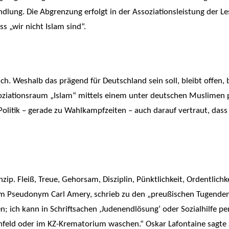
dlung. Die Abgrenzung erfolgt in der Assoziationsleistung der Le
ss „wir nicht Islam sind“.
ich. Weshalb das prägend für Deutschland sein soll, bleibt offen,
oziationsraum „Islam“ mittels einem unter deutschen Muslimen
litik – gerade zu Wahlkampfzeiten – auch darauf vertraut, dass 
zip. Fleiß, Treue, Gehorsam, Disziplin, Pünktlichkeit, Ordentlichke
m Pseudonym Carl Amery, schrieb zu den „preußischen Tugenden“
; ich kann in Schriftsachen ‚Judenendlösung‘ oder Sozialhilfe pe
feld oder im KZ-Krematorium waschen.“ Oskar Lafontaine sagte zu