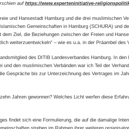
rschien auf
https://www.experteninitiative-religionspoliti
Freie und Hansestadt Hamburg und die drei muslimischen V
Islamischen Gemeinschaften in Hamburg (SCHURA) und der
mit dem Ziel, die Beziehungen zwischen der Freien und Han
ich weiterzuentwickeln“ – wie es u.a. in der Präambel des V
andsmitglied des DITIB Landesverbandes Hamburg. In den l
 und den muslimischen Verbänden war ich Teil der Verhand
 Gespräche bis zur Unterzeichnung des Vertrages im Jahr 2
zehn Jahren gewonnen? Welches Licht werfen diese Erfahru
ges findet sich eine Formulierung, die auf die damalige Inte
emeinschaften streben im Rahmen ihrer weiteren organisato