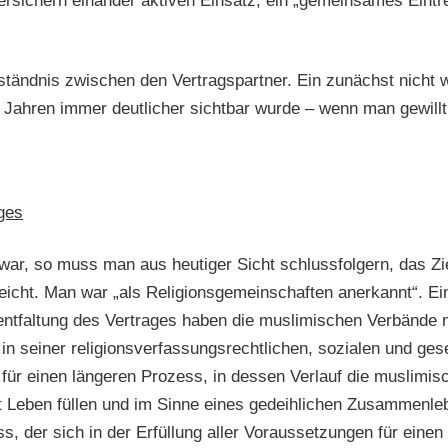
ersichern einander aktiven Einsatz, ein „gemeinsames Eintr
rständnis zwischen den Vertragspartner. Ein zunächst nich
hn Jahren immer deutlicher sichtbar wurde – wenn man gewill
ges
 war, so muss man aus heutiger Sicht schlussfolgern, das 
eicht. Man war „als Religionsgemeinschaften anerkannt“. E
ntfaltung des Vertrages haben die muslimischen Verbände ni
 in seiner religionsverfassungsrechtlichen, sozialen und ges
 für einen längeren Prozess, in dessen Verlauf die muslimis
 Leben füllen und im Sinne eines gedeihlichen Zusammenlebe
 der sich in der Erfüllung aller Voraussetzungen für einen S