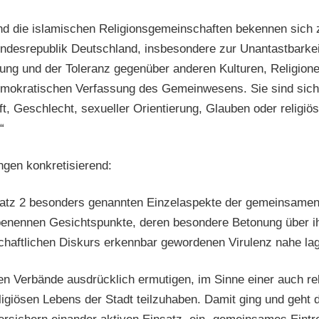
nd die islamischen Religionsgemeinschaften bekennen sic
ndesrepublik Deutschland, insbesondere zur Unantastbarke
gung und der Toleranz gegenüber anderen Kulturen, Religio
 demokratischen Verfassung des Gemeinwesens. Sie sind sich
t, Geschlecht, sexueller Orientierung, Glauben oder religiö
“
ngen konkretisierend:
 Satz 2 besonders genannten Einzelaspekte der gemeinsamen
 benennen Gesichtspunkte, deren besondere Betonung über i
schaftlichen Diskurs erkennbar gewordenen Virulenz nahe lag
en Verbände ausdrücklich ermutigen, im Sinne einer auch rel
eligiösen Lebens der Stadt teilzuhaben. Damit ging und geht