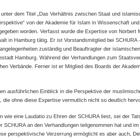
 unter dem Titel „Das Verhältnis zwischen Staat und islami
rspektive“ von der Akademie für Islam in Wissenschaft und
egeben worden. Verfasst wurde die Expertise von Norbert Mül
nwalt in Hamburg tätig. Er ist Vorstandsmitglied bei SCHUR
tsangelegenheiten zuständig und Beauftragter der islamische
estadt Hamburg. Während der Verhandlungen zum Staatsvert
en Verbände. Ferner ist er Mitglied des Boards der Akadem
nen ausführlichen Einblick in die Perspektive der muslimisc
 die ohne diese Expertise vermutlich nicht so deutlich herv
len wie eine Laudatio zu Ehren der SCHURA liest, sei der T
eser SCHURA an den Verhandlungen teilgenommen hat und im 
se perspektivische Verzerrung ermöglicht es aber auch, Deta