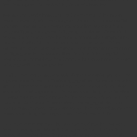
ihre Herausgabe – in der Absicht, sie zu missbrauchen.
Was aus der Überlieferung der Lot-Geschichte an Gleichnissen
herauszulesen ist, wird heutzutage als Verbot der Homosexualität
gedeutet, ohne auf den Kontext von sexuellem Missbrauch und
Vergewaltigung einzugehen. Oft genug ist unter Muslimen nicht
bekannt (oder es wird verschwiegen oder zwanghaft umgedeutet),
dass es Lot selbst ist, der dem Mob von Sodom seine Töchter
anbietet, um seine Gäste zu schützen. Diese mittelbar beschriebene
Verfügungsmacht des Mannes über die körperliche Integrität der
Frau wird in der muslimischen Gemeinschaft seltsamerweise kaum
infrage gestellt oder gar geächtet.
Es gilt, diese Verbindung von Männlichkeitsvorstellungen und der
eigenen, männlichen Positionierung gegenüber Frauen zu verstehen,
um die Homophobie unter Muslimen einordnen zu können. Nur,
wenn wir die Misogynie und die Frauenverachtung im kulturellen
Kontext muslimischer Gemeinschaften erkennen, können wir dem
Hass von Islamisten auf queere Menschen entgegentreten. Zur
Stabilisierung eigener, dominanter Männlichkeitsvorstellungen spielt
Frauenverachtung eine prägende und tiefreichende Rolle.
Es ist eine verbreitete Ansicht, dass eine muslimische Frau nur in
ihrer Beziehung zum Mann Achtung verdient: als Tochter ihres
Vaters, als Ehefrau ihres Ehemanns, als Mutter ihrer Kinder, als