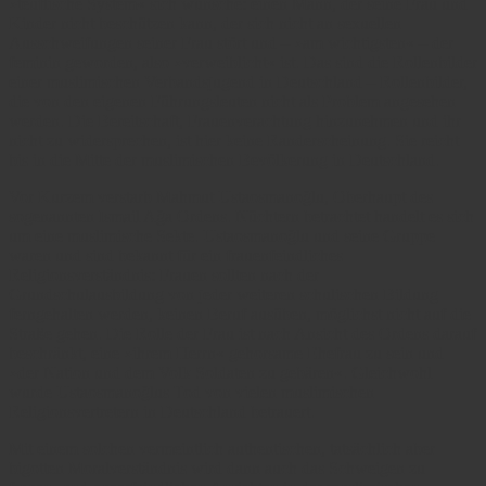
»teuflische System« sich wünsche: einen Mann, der seine Frau und
Kinder nicht beschützen kann, der sich nicht an sexuellen
Ausschweifungen seiner Frau stört und – »am wichtigsten« – der
feminin geworden, also »verweiblicht« ist. Das sind die Rollenbilder
einer muslimischen Verbandsjugend in Deutschland – Rollenbilder,
die von den eigenen Führungsleuten nicht als Problem angesehen
werden. Die Bereitschaft, Frauenverachtung hinzunehmen und ihr
nicht zu widersprechen, ist hier keine Randerscheinung. Sie reicht
bis in die Mitte der muslimischen Bevölkerung in Deutschland.
Vor Kurzem verstarb Mahmut Ustaosmanoğlu, Oberhaupt des
sogenannten Ismail Ağa Ordens. Nüchtern betrachtet handelt es sich
um eine muslimische Sekte. Ustaosmanoğlu und seine Gruppe
waren und sind bekannt für ein frauenfeindliches
Religionsverständnis: Frauen sollten nach der
Grundschulausbildung von jeder weiteren schulischen Bildung
ferngehalten werden, keinen Beruf ausüben, möglichst nicht auf die
Straße gehen. Die Rolle der Frau ist nach Ansicht des Ordens darauf
beschränkt, eine »ihrem Herrn« gehorsame Ehefrau zu sein und
»der Nation und dem Volk Soldaten zu gebären«. Gleichwohl
wurde Ustaosmanoğlus Tod von vielen muslimischen
Religionsvertretern in Deutschland betrauert.
Mit einem solchen vermeintlich authentischen, tatsächlich aber
bigotten Moralverständnis wird dann auch das Schweigen zu