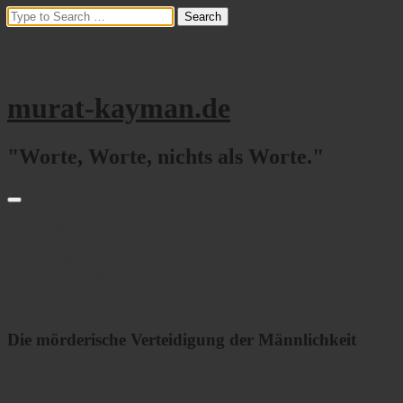
Type your search terms above and press return to see the search
results.
murat-kayman.de
"Worte, Worte, nichts als Worte."
Startseite
Impressum
Datenschutz
Zur Person
20. Juli 2022
Die mörderische Verteidigung der Männlichkeit
(Dieser Text erschien am 18.07.2022 als Gastbeitrag auf SPIEGEL-
ONLINE)