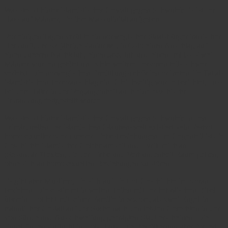
Was steckt hinter islamistischer Gewalt gegen Schwule? Es ist der
Hass auf Männer, die ihre Maskulinität aufgeben.
Vor einigen Tagen verübte ein norwegischer Staatsbürger iranischer
Herkunft, der 42-jährige Zaniar M., in Oslo einen
Anschlag auf
einen queeren Nachtclub
, einen Jazzclub und einen Imbiss. Zwei
Männer wurden getötet und viele weitere Personen teils schwer
verletzt. Die norwegischen Ermittlungsbehörden ordneten die Tat als
islamistischen Terroranschlag ein. Gleichzeitig wurde berichtet, dass
bei dem Täter in der Vergangenheit auch eine psychische
Erkrankung festgestellt wurde.
Was steckt hinter islamistischer Gewalt gegen Schwule? In den
Primärquellen der islamischen Glaubenswelt existiert kein Verbot
homosexueller oder queerer Liebesbeziehungen. Im Gegenteil ist die
Geschichte islamischer Gelehrsamkeit und Lyrik reich an
(Sekundär-)Texten, die der Liebe und Verbundenheit Raum geben,
ohne sich an homosexuellen Beziehungen zu stören.
Es gibt aber Muslime, die sich auf die Lot-Geschichte im Koran
beziehen. Diese stimmt in weiten Teilen mit der hebräischen Bibel
überein. Lot lebt mit seiner Familie in Sodom, als zwei Engel in
männlicher Gestalt auf der Suche nach den letzten Gerechten in der
von Sünde und Ausschweifung geprägten Stadt erscheinen. Die
Engel finden Zuflucht in Lots Haus. Die Bevölkerung aber fordert