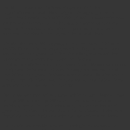
Das lässt sich auch am Auftreten einiger muslimischer
Organisationen in Deutschland zeigen. Die Jugendgruppe der
Islamischen Gemeinschaft Milli Görüş (IGMG) in Mannheim etwa
tritt hier wiederkehrend in Erscheinung. Sie gehört zu einer von
bundesweit etwa 300 IGMG-Moscheegemeinden. Insgesamt
erreichen diese etwa 80.000 Jugendliche in Deutschland.
Die Mannheimer IGMG-Jugendgruppe ist besonders sichtbar. So
veröffentlichte sie in der Vergangenheit Postings in den Sozialen
Medien, um der eigenen Basis ihre Vorstellung von männlicher
Überlegenheit zu vermitteln. Unter dem Hashtag
»Defendmasculinity« wurde angeprangert, dass Männer zunehmend
die eigenen Ehefrauen als »Gebetsrichtung« verstünden, sich also
dem Willen der eigenen Ehefrauen unterordneten. Illustriert wurde
dies mit dem Bild einer Frau, die einen Mann, der auf allen Vieren
geht, wie einen Hund an der Leine führt.
Für die Mannheimer IMGM-Jugend gehört es zum Glauben (»egal
ob es gefällt oder nicht gefällt«), dass Islam und Feminismus
beziehungsweise die Gleichbehandlung der Geschlechter nicht
gemeinsam in einem Herzen Obdach finden könnten. Hinter jeder
Feministin, jedem Feministen stehe ein »unzureichender Vater«.
Und es wird auch erklärt, welche »Typologie des Mannes« das