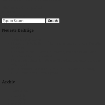
Filed under:
Uncategorized
Next Post »
« Previous Post
Neueste Beiträge
Unterschätzte Player
Doppelte Botschaften – Über den Irrtum, der unsere Debatten
bestimmt
Generaltatsache – Über die Sprache, mit der wir uns nach
dem Anschlag selbst entlasten
Der Montag danach – Wessen Sicherheit uns seit acht Jahren
wichtiger ist
Muslimentum, Affekt und die Kunst der Unterscheidung –
Eine Replik auf Murat Kayman
Archiv
August 2026
Juli 2026
Juni 2026
Mai 2026