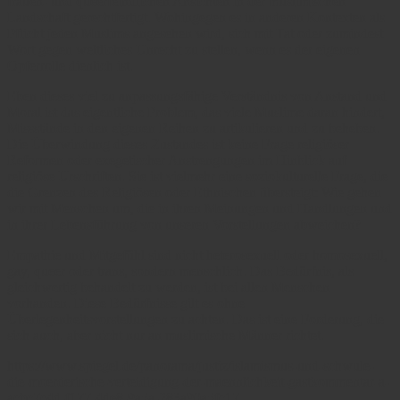
frauen- und queerfeindlichen Ansichten in der muslimischen
Landschaft gerechtfertigt. Wohingegen es in anderen Kontexten als
Pflicht jeden Muslims angesehen wird, sich mit Tat oder zumindest
Wort gegen weltliches Unrecht zu stellen, wenn es der eigenen
Opferrolle dienlich ist.
Eben dieses viel zu anpassungsfähige Verständnis von Anstand und
Moral ist das eigentliche Problem, das viele Muslime daran hindert,
Missstände in den eigenen Reihen zu artikulieren und zu beheben.
Die Überwindung dieses Zustandes ist keine Frage religiöser
Reformen oder exegetischer Anstrengungen im Hinblick auf
religiöse Urschriften. Sie ist vielmehr eine soziokulturelle Frage, die
die Grenzen des Religiösen oder Ethnischen übersteigt: Wie gehen
wir mit Menschen um, die in ihren Meinungen und Handlungen und
in ihrer Lebensführung von unseren Vorstellungen abweichen?
Empathie und Mitgefühl sind nicht heterosexuell oder homosexuell,
gay, queer oder trans, sondern menschlich. Das Bedürfnis, als
gleichwertig behandelt zu werden, ist bei allen Menschen
vorhanden. Diese Bedürfnisse gilt es ohne
Überlegenheitsvorstellungen zu achten. Das ist eine Forderung, die
sich auch, aber nicht nur an muslimische Männer richtet.
https://www.spiegel.de/panorama/justiz/islamismus-und-schwule-
die-moerderische-verteidigung-der-maennlichkeit-gastkommentar-a-
acbc7c4d-f177-4de8-9a5a-283a90a5fc17